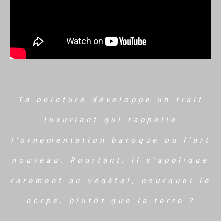
Ta peinture développe un trait
luxuriant qui rappelle
l’ornementation baroque ou l’art
nouveau. Pourtant, il s’applique
rarement au végétal, pourquoi le
corps, plutôt que la terre ?