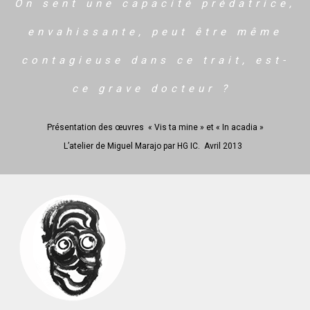
On sent une capacité prédatrice,
envahissante, peut être même
contagieuse dans ce trait, est-
ce grave docteur ?
Présentation des œuvres « Vis ta mine » et « In acadia »
L’atelier de Miguel Marajo par HG IC. Avril 2013