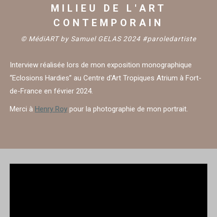
MILIEU DE L'ART
CONTEMPORAIN
© MédiART by Samuel GELAS 2024 #paroledartiste
Interview réalisée lors de mon exposition monographique
“Eclosions Hardies” au Centre d'Art Tropiques Atrium à Fort-
de-France en février 2024.
Merci à
Henry Roy
pour la photographie de mon portrait.